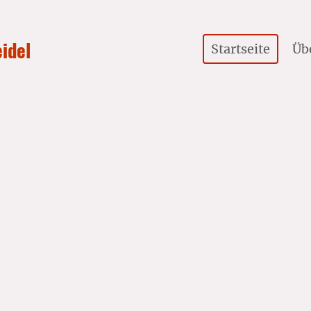
eidel
Startseite
Üb